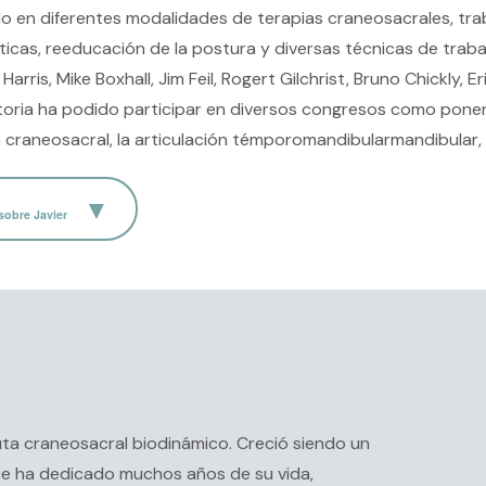
o en diferentes modalidades de terapias craneosacrales, trab
icas, reeducación de la postura y diversas técnicas de trabajo
Harris, Mike Boxhall, Jim Feil, Rogert Gilchrist, Bruno Chickly, Er
toria ha podido participar en diversos congresos como pone
 craneosacral, la articulación témporomandibularmandibular, 
sobre Javier
uta craneosacral biodinámico. Creció siendo un
ue ha dedicado muchos años de su vida,