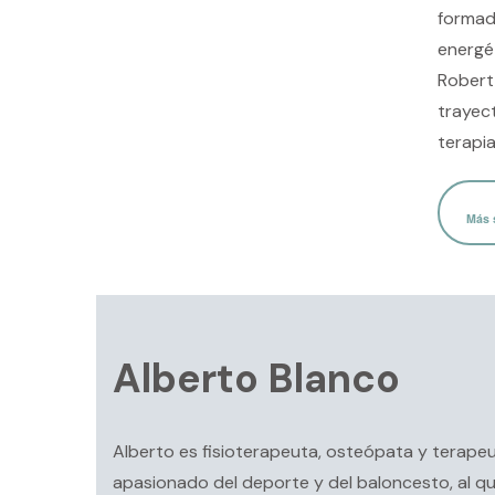
formad
energét
Robert 
trayec
terapia
Más 
Alberto Blanco
Alberto es fisioterapeuta, osteópata y terape
apasionado del deporte y del baloncesto, al q