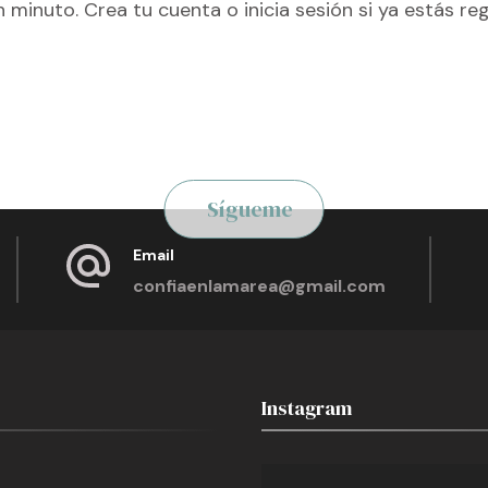
n minuto. Crea tu cuenta o inicia sesión si ya estás re
Sígueme
Email
confiaenlamarea@gmail.com
Instagram